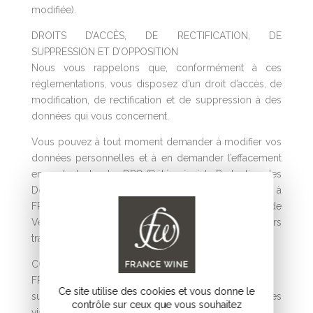
modifiée).
DROITS D’ACCÈS, DE RECTIFICATION, DE
SUPPRESSION ET D’OPPOSITION
Nous vous rappelons que, conformément à ces
réglementations, vous disposez d’un droit d’accès, de
modification, de rectification et de suppression à des
données qui vous concernent.
Vous pouvez à tout moment demander à modifier vos
données personnelles et à en demander l’effacement
en contactant notre DPO (Déléguée à la Protection des
Données) sur info@francewine.fr ou par courrier à
FRANCE WINE, à l’attention du DPO, 19 cours de
Verdun, 33 000 Bordeaux. Votre demande sera alors
traitée dans les plus brefs délais.
COLLECTE DES DONNÉES PERSONNELLES
FRANCE WINE recueille les données suivantes :
Ce site utilise des cookies et vous donne le
sur le site internet : données de type audience, pages
contrôle sur ceux que vous souhaitez
visitées, temps de visite, nombre de visites….