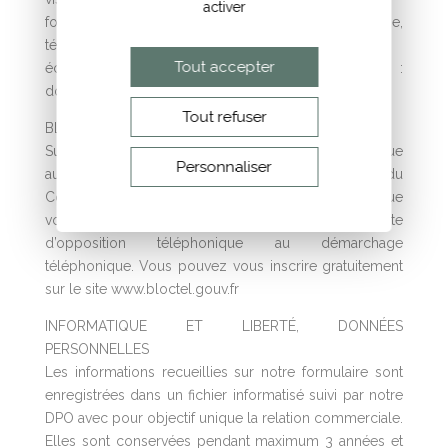
activer
formulaire de contact : nom, prénom, email, adresse,
téléphone, descriptif de votre demande…
Tout accepter
échange, gestion commerciale et administrative :
données personnelles, email, adresse, Kbis,
Tout refuser
BLOCTEL : Droit d’inscription sur liste d’opposition
Suivant la loi du 6 janvier 1978 relative à l’informatique
Personnaliser
aux fichiers et au libertés et loi Hamon L.223-2 du
Code de la consommation, nous vous informons que
vous disposez du droit d’inscription sur la liste
d’opposition téléphonique au démarchage
téléphonique. Vous pouvez vous inscrire gratuitement
sur le site
www.bloctel.gouv.fr
INFORMATIQUE ET LIBERTÉ, DONNÉES
PERSONNELLES
Les informations recueillies sur notre formulaire sont
enregistrées dans un fichier informatisé suivi par notre
DPO avec pour objectif unique la relation commerciale.
Elles sont conservées pendant maximum 3 années et